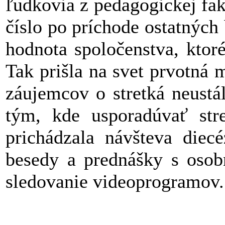
ľudkovia z pedagogickej fak
číslo po príchode ostatných 
hodnota spoločenstva, ktor
Tak prišla na svet prvotn
záujemcov o stretká neustá
tým, kde usporadúvať str
prichádzala návšteva diecé
besedy a prednášky s osob
sledovanie videoprogramov.