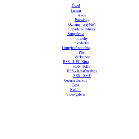
Úvod
Lumen
Akcie
Pozvánky
Oznamy na týždeň
Pravidelné aktivity
Zamyslenia
Príbehy
Svedectvá
Liturgické obdobia
Pôst
Veľká noc
RSS - UPC Nitra
RSS - KBS
RSS - Kresťan dnes
RSS - SME
Galéria článkov
Blog
Kultúra
Video galéria