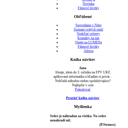
Novinka
Filmové štvrtky
Obľúbené
Spovedanie v Nitre
Zoznam svätých omší
Nedeľné vešpery
Kontakty na nás
Vitajte na LUMENe
Filmové štvrtky
Adresa
Kniha návštev
Jana
Ahojte, idem do 3. ročníka na FPV UKF,
aplikovaná informatika a hľadám si privát...
Nehľadá náhodou niekto spolubývajúcu?
Najlepšie v cent
Pokračovať
Prezrieť knihu návštev
Myšlienka
Srdce je náhradou za všetko. No srdce
nenahradí nič.
(P.Strauss)