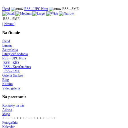
Úvod
RSS - UPC Nitra
RSS - SME
RSS - SME
[ Návrat ]
Na čítanie
Úvod
Lumen
Zamyslenia
Liturgické obdobia
RSS - UPC Nitra
RSS - KBS
RSS - Kresťan dnes
RSS - SME
Galéria článkov
Blog
Kultúra
Video galéria
Na prezeranie
Kontakty na nás
Adresa
Mapa
+ + + + + + + + + + + + + + + + + + +
Fotogaléria
Kalendár