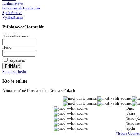
Kniha návštev
Gréckokatolícky kalendár
Spoločenstvá
Vyhľadávanie
Prihlasovací formulár
Užívateľské meno
Heslo
Zapamätať
Stratili ste heslo?
Kto je online
Aktuálne máme 1 hosťa prítomných na stránkach
Dnes
Včera
Tento tý
Tento me
Spolu
Visitors Counter