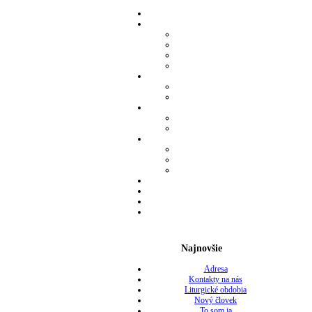
Najnovšie
Adresa
Kontakty na nás
Liturgické obdobia
Nový človek
To som ja