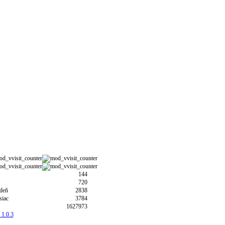
144
720
ždeň
2838
siac
3784
1627973
 1.0.3