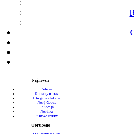
R
G
Najnovšie
Adresa
Kontakty na nás
Liturgické obdobia
Nový človek
To som ja
Novinka
Filmové štvrtky
Obľúbené