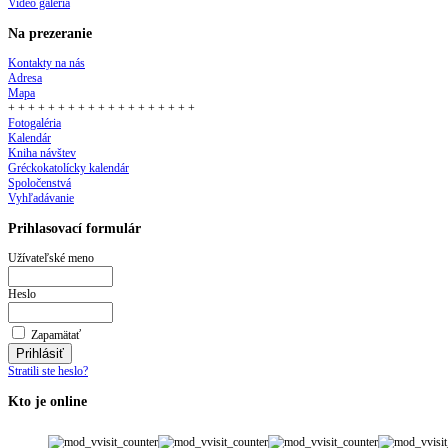
Video galéria
Na prezeranie
Kontakty na nás
Adresa
Mapa
+ + + + + + + + + + + + + + + + + + +
Fotogaléria
Kalendár
Kniha návštev
Gréckokatolícky kalendár
Spoločenstvá
Vyhľadávanie
Prihlasovací formulár
Užívateľské meno
Heslo
Zapamätať
Stratili ste heslo?
Kto je online