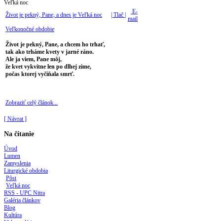
Veľká noc
E-
Život je pekný, Pane, a dnes je Veľká noc
| Tlač |
mail
Veľkonočné obdobie
Život je pekný, Pane, a chcem ho trhať,
tak ako trháme kvety v jarné ráno.
Ale ja viem, Pane môj,
že kvet vykvitne len po dlhej zime,
počas ktorej vyčíňala smrť.
Zobraziť celý článok...
[ Návrat ]
Na čítanie
Úvod
Lumen
Zamyslenia
Liturgické obdobia
Pôst
Veľká noc
RSS - UPC Nitra
Galéria článkov
Blog
Kultúra