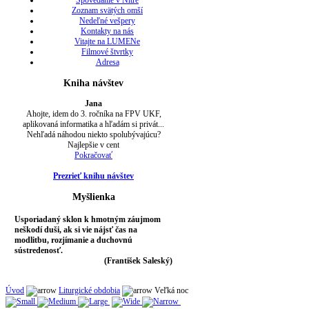
Spovedanie v Nitre
Zoznam svätých omší
Nedeľné vešpery
Kontakty na nás
Vitajte na LUMENe
Filmové štvrtky
Adresa
Kniha návštev
Jana
Ahojte, idem do 3. ročníka na FPV UKF,
aplikovaná informatika a hľadám si privát...
Nehľadá náhodou niekto spolubývajúcu?
Najlepšie v cent
Pokračovať
Prezrieť knihu návštev
Myšlienka
Usporiadaný sklon k hmotným záujmom
neškodí duši, ak si vie nájsť čas na
modlitbu, rozjímanie a duchovnú
sústredenosť.
(František Saleský)
Úvod
Liturgické obdobia
Veľká noc