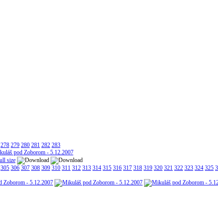
278
279
280
281
282
283
305
306
307
308
309
310
311
312
313
314
315
316
317
318
319
320
321
322
323
324
325
3