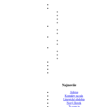
Najnovšie
Adresa
Kontakty na nás
Liturgické obdobia
Nový človek
To som ja