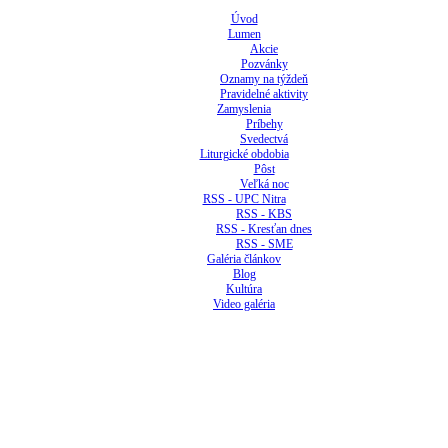
Úvod
Lumen
Akcie
Pozvánky
Oznamy na týždeň
Pravidelné aktivity
Zamyslenia
Príbehy
Svedectvá
Liturgické obdobia
Pôst
Veľká noc
RSS - UPC Nitra
RSS - KBS
RSS - Kresťan dnes
RSS - SME
Galéria článkov
Blog
Kultúra
Video galéria