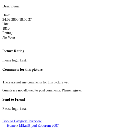
Description:
Date:
24.02.2009 10:50:37
Hits:
1810
Rating:
No Votes
Picture Rating
Please login first...
Comments for this picture
There are not any comments for this picture yet.
Guests are not allowed to post comments. Please register...
Send to Friend
Please login first...
Back to Category Overview
Home
»
Mikuláš pod Zoborom 2007