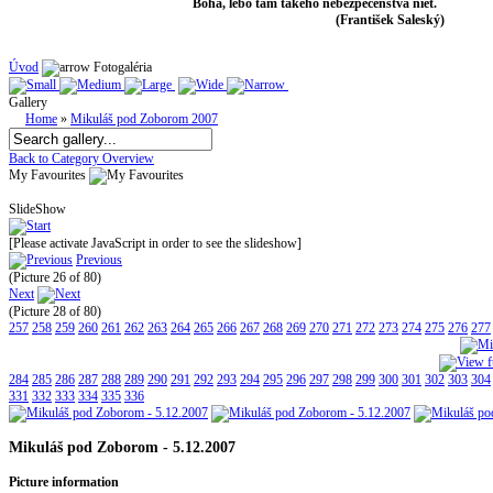
Boha, lebo tam takého nebezpečenstva niet.
(František Saleský)
Úvod
Fotogaléria
Gallery
Home
»
Mikuláš pod Zoborom 2007
Back to Category Overview
My Favourites
SlideShow
[Please activate JavaScript in order to see the slideshow]
Previous
(Picture 26 of 80)
Next
(Picture 28 of 80)
257
258
259
260
261
262
263
264
265
266
267
268
269
270
271
272
273
274
275
276
277
284
285
286
287
288
289
290
291
292
293
294
295
296
297
298
299
300
301
302
303
304
331
332
333
334
335
336
Mikuláš pod Zoborom - 5.12.2007
Picture information