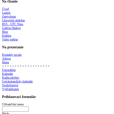
Na čítanie
Úvod
Lumen
Zamyslenia
Liturgické obdobia
RSS - UPC Nitra
Galéria článkov
Blog
Kultúra
Video galéria
Na prezeranie
Kontakty na nás
Adresa
Mapa
+ + + + + + + + + + + + + + + + + + +
Fotogaléria
Kalendár
Kniha návštev
Gréckokatolícky kalendár
Spoločenstvá
Vyhľadávanie
Prihlasovací formulár
Užívateľské meno
Heslo