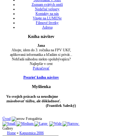
Spovedanie v Nitre
Zoznam svätých omší
Nedeľné vešpery
Kontakty na nás
Vitajte na LUMENe
Filmové štvrtky
Adresa
Kniha návštev
Jana
Ahojte, idem do 3. ročníka na FPV UKF,
aplikovaná informatika a hľadám si privát...
Nehľadá náhodou niekto spolubývajúcu?
Najlepšie v cent
Pokračovať
Prezrieť knihu návštev
Myšlienka
Vo svojich prácach sa neusilujme
znásobovať túžbu, ale dôkladnosť.
(Frantíšek Saleský)
Úvod
Fotogaléria
Gallery
Home
»
Kapustnica 2006