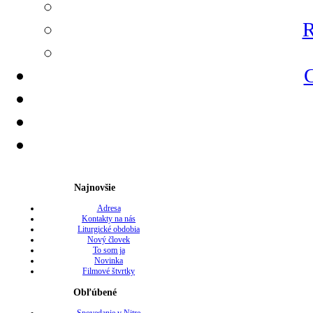
R
G
Najnovšie
Adresa
Kontakty na nás
Liturgické obdobia
Nový človek
To som ja
Novinka
Filmové štvrtky
Obľúbené