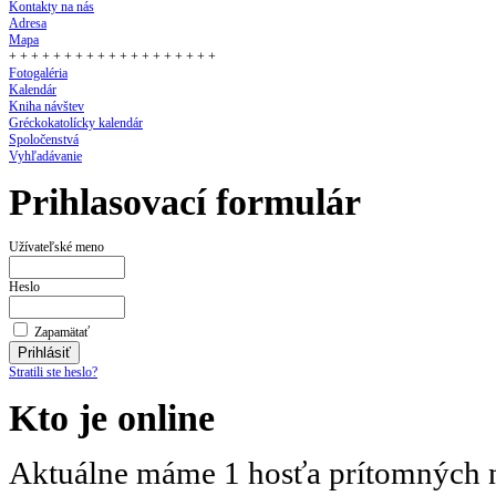
Kontakty na nás
Adresa
Mapa
+ + + + + + + + + + + + + + + + + + +
Fotogaléria
Kalendár
Kniha návštev
Gréckokatolícky kalendár
Spoločenstvá
Vyhľadávanie
Prihlasovací formulár
Užívateľské meno
Heslo
Zapamätať
Stratili ste heslo?
Kto je online
Aktuálne máme 1 hosťa prítomných n