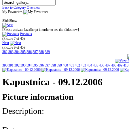
Back to Category Overview
My Favourites
SlideShow
[Please activate JavaScript in order to see the slideshow]
Previous
(Picture 7 of 45)
Next
(Picture 9 of 45)
382
383
384
385
386
387
388
389
390
391
392
393
394
395
396
397
398
399
400
401
402
403
404
405
406
407
408
409
410
Kapustnica - 09.12.2006
Picture information
Description: