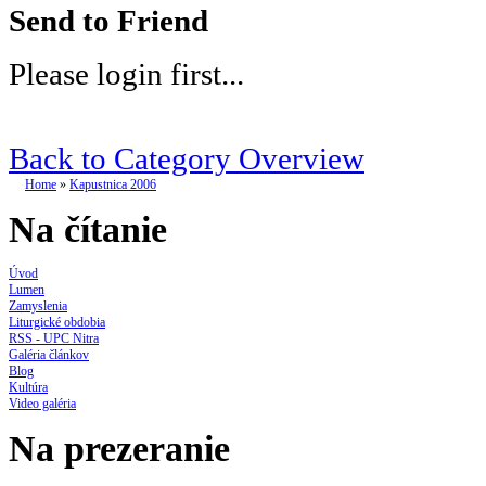
Send to Friend
Please login first...
Back to Category Overview
Home
»
Kapustnica 2006
Na čítanie
Úvod
Lumen
Zamyslenia
Liturgické obdobia
RSS - UPC Nitra
Galéria článkov
Blog
Kultúra
Video galéria
Na prezeranie