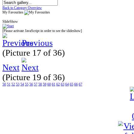
Back to Category Overview
My Favourites
SlideShow
[Please activate JavaScript in order to see the slideshow]
Previous
(Picture 17 of 36)
Next
(Picture 19 of 36)
50
51
52
53
54
55
56
57
58
59
60
61
62
63
64
65
66
67