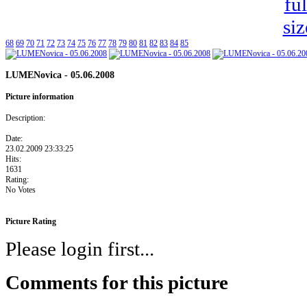
68
69
70
71
72
73
74
75
76
77
78
79
80
81
82
83
84
85
LUMENovica - 05.06.2008
Picture information
Description:
Date:
23.02.2009 23:33:25
Hits:
1631
Rating:
No Votes
Picture Rating
Please login first...
Comments for this picture