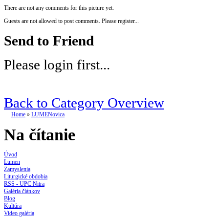
There are not any comments for this picture yet.
Guests are not allowed to post comments. Please register...
Send to Friend
Please login first...
Back to Category Overview
Home
»
LUMENovica
Na čítanie
Úvod
Lumen
Zamyslenia
Liturgické obdobia
RSS - UPC Nitra
Galéria článkov
Blog
Kultúra
Video galéria