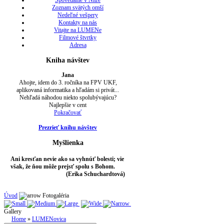
Spovedanie v Nitre
Zoznam svätých omší
Nedeľné vešpery
Kontakty na nás
Vitajte na LUMENe
Filmové štvrtky
Adresa
Kniha návštev
Jana
Ahojte, idem do 3. ročníka na FPV UKF,
aplikovaná informatika a hľadám si privát...
Nehľadá náhodou niekto spolubývajúcu?
Najlepšie v cent
Pokračovať
Prezrieť knihu návštev
Myšlienka
Ani kresťan nevie ako sa vyhnúť bolesti; vie
však, že ňou môže prejsť spolu s Bohom.
(Erika Schuchardtová)
Úvod
Fotogaléria
Gallery
Home
»
LUMENovica