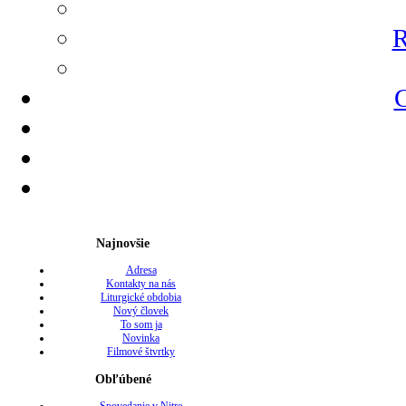
R
G
Najnovšie
Adresa
Kontakty na nás
Liturgické obdobia
Nový človek
To som ja
Novinka
Filmové štvrtky
Obľúbené