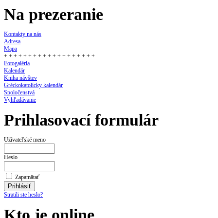
Na prezeranie
Kontakty na nás
Adresa
Mapa
+ + + + + + + + + + + + + + + + + + +
Fotogaléria
Kalendár
Kniha návštev
Gréckokatolícky kalendár
Spoločenstvá
Vyhľadávanie
Prihlasovací formulár
Užívateľské meno
Heslo
Zapamätať
Stratili ste heslo?
Kto je online