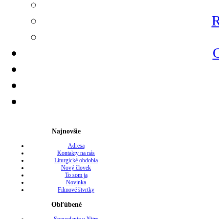
R
G
Najnovšie
Adresa
Kontakty na nás
Liturgické obdobia
Nový človek
To som ja
Novinka
Filmové štvrtky
Obľúbené