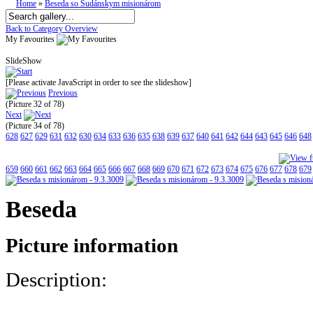
Home
»
Beseda so Sudánskym misionárom
Back to Category Overview
My Favourites
SlideShow
[Please activate JavaScript in order to see the slideshow]
Previous
(Picture 32 of 78)
Next
(Picture 34 of 78)
628
627
629
631
632
630
634
633
636
635
638
639
637
640
641
642
644
643
645
646
648
659
660
661
662
663
664
665
666
667
668
669
670
671
672
673
674
675
676
677
678
679
Beseda
Picture information
Description: