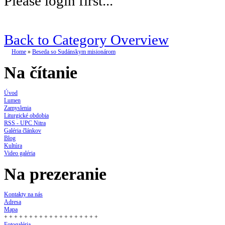
Please login first...
Back to Category Overview
Home
»
Beseda so Sudánskym misionárom
Na čítanie
Úvod
Lumen
Zamyslenia
Liturgické obdobia
RSS - UPC Nitra
Galéria článkov
Blog
Kultúra
Video galéria
Na prezeranie
Kontakty na nás
Adresa
Mapa
+ + + + + + + + + + + + + + + + + + +
Fotogaléria