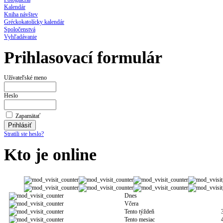
Kalendár
Kniha návštev
Gréckokatolícky kalendár
Spoločenstvá
Vyhľadávanie
Prihlasovací formulár
Užívateľské meno
Heslo
Zapamätať
Stratili ste heslo?
Kto je online
Dnes
Včera
Tento týždeň
Tento mesiac