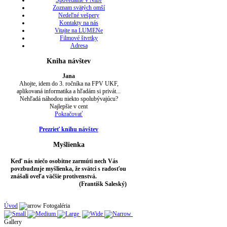
Spovedanie v Nitre
Zoznam svätých omší
Nedeľné vešpery
Kontakty na nás
Vitajte na LUMENe
Filmové štvrtky
Adresa
Kniha návštev
Jana
Ahojte, idem do 3. ročníka na FPV UKF,
aplikovaná informatika a hľadám si privát...
Nehľadá náhodou niekto spolubývajúcu?
Najlepšie v cent
Pokračovať
Prezrieť knihu návštev
Myšlienka
Keď nás niečo osobitne zarmúti nech Vás
povzbudzuje myšlienka, že svätci s radosťou
znášali oveľa väčšie protivenstvá.
(Františk Saleský)
Úvod
Fotogaléria
Gallery