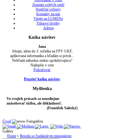
Spovedanie v Nitre
Zoznam svätých omší
Nedeľné vešpery
Kontakty na nás
Vitajte na LUMENe
Filmové štvrtky
Adresa
Kniha návštev
Jana
Ahojte, idem do 3. ročníka na FPV UKF,
aplikovaná informatika a hľadám si privát...
Nehľadá náhodou niekto spolubývajúcu?
Najlepšie v cent
Pokračovať
Prezrieť knihu návštev
Myšlienka
Vo svojich prácach sa neusilujme
znásobovať túžbu, ale dôkladnosť.
(Frantíšek Saleský)
Úvod
Fotogaléria
Gallery
Home
»
Beseda so Sudánskym misionárom