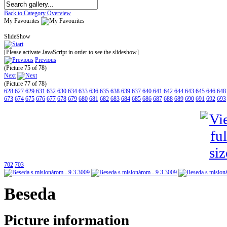
Back to Category Overview
My Favourites
SlideShow
[Please activate JavaScript in order to see the slideshow]
Previous
(Picture 75 of 78)
Next
(Picture 77 of 78)
628
627
629
631
632
630
634
633
636
635
638
639
637
640
641
642
644
643
645
646
648
673
674
675
676
677
678
679
680
681
682
683
684
685
686
687
688
689
690
691
692
693
702
703
Beseda
Picture information