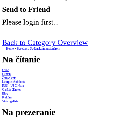
Send to Friend
Please login first...
Back to Category Overview
Home
»
Beseda so Sudánskym misionárom
Na čítanie
Úvod
Lumen
Zamyslenia
Liturgické obdobia
RSS - UPC Nitra
Galéria článkov
Blog
Kultúra
Video galéria
Na prezeranie