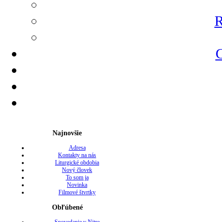
R
G
Najnovšie
Adresa
Kontakty na nás
Liturgické obdobia
Nový človek
To som ja
Novinka
Filmové štvrtky
Obľúbené