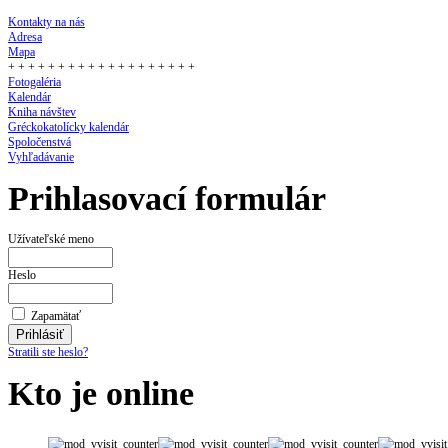
Kontakty na nás
Adresa
Mapa
+ + + + + + + + + + + + + + + + + + +
Fotogaléria
Kalendár
Kniha návštev
Gréckokatolícky kalendár
Spoločenstvá
Vyhľadávanie
Prihlasovací formulár
Užívateľské meno
Heslo
Zapamätať
Stratili ste heslo?
Kto je online