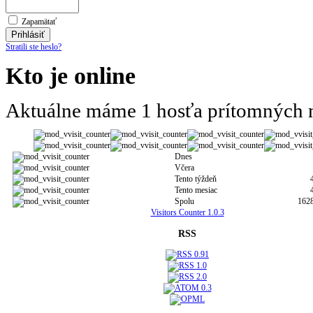
Zapamätať
Stratili ste heslo?
Kto je online
Aktuálne máme 1 hosťa prítomných n
Dnes
Včera
Tento týždeň
Tento mesiac
Spolu
162
Visitors Counter 1.0.3
RSS