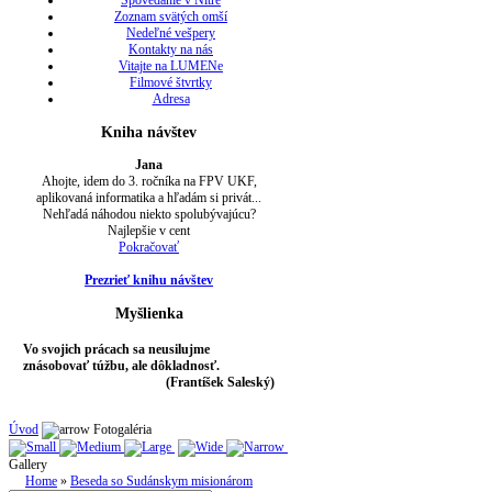
Spovedanie v Nitre
Zoznam svätých omší
Nedeľné vešpery
Kontakty na nás
Vitajte na LUMENe
Filmové štvrtky
Adresa
Kniha návštev
Jana
Ahojte, idem do 3. ročníka na FPV UKF,
aplikovaná informatika a hľadám si privát...
Nehľadá náhodou niekto spolubývajúcu?
Najlepšie v cent
Pokračovať
Prezrieť knihu návštev
Myšlienka
Vo svojich prácach sa neusilujme
znásobovať túžbu, ale dôkladnosť.
(Frantíšek Saleský)
Úvod
Fotogaléria
Gallery
Home
»
Beseda so Sudánskym misionárom