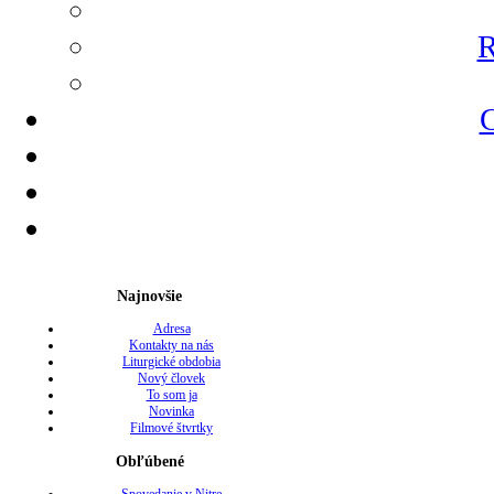
R
G
Najnovšie
Adresa
Kontakty na nás
Liturgické obdobia
Nový človek
To som ja
Novinka
Filmové štvrtky
Obľúbené