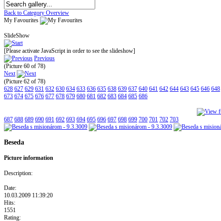
Back to Category Overview
My Favourites
SlideShow
[Please activate JavaScript in order to see the slideshow]
Previous
(Picture 60 of 78)
Next
(Picture 62 of 78)
628
627
629
631
632
630
634
633
636
635
638
639
637
640
641
642
644
643
645
646
648
673
674
675
676
677
678
679
680
681
682
683
684
685
686
687
688
689
690
691
692
693
694
695
696
697
698
699
700
701
702
703
Beseda
Picture information
Description:
Date:
10.03.2009 11:39:20
Hits:
1551
Rating: