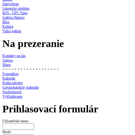
Zamyslenia
Liturgické obdobia
RSS - UPC Nitra
Galéria článkov
Blog
Kultúra
Video galéria
Na prezeranie
Kontakty na nás
Adresa
Mapa
+ + + + + + + + + + + + + + + + + + +
Fotogaléria
Kalendár
Kniha návštev
Gréckokatolícky kalendár
Spoločenstvá
Vyhľadávanie
Prihlasovací formulár
Užívateľské meno
Heslo