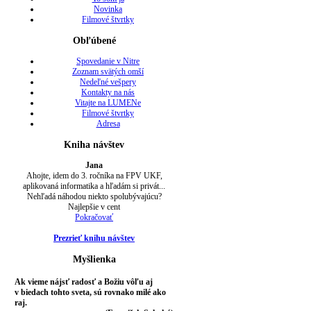
Novinka
Filmové štvrtky
Obľúbené
Spovedanie v Nitre
Zoznam svätých omší
Nedeľné vešpery
Kontakty na nás
Vitajte na LUMENe
Filmové štvrtky
Adresa
Kniha návštev
Jana
Ahojte, idem do 3. ročníka na FPV UKF,
aplikovaná informatika a hľadám si privát...
Nehľadá náhodou niekto spolubývajúcu?
Najlepšie v cent
Pokračovať
Prezrieť knihu návštev
Myšlienka
Ak vieme nájsť radosť a Božiu vôľu aj
v biedach tohto sveta, sú rovnako milé ako
raj.