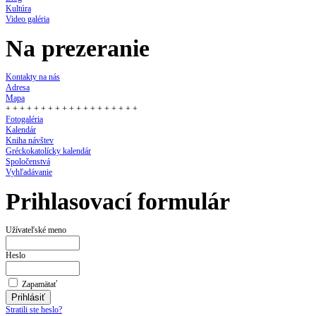
Kultúra
Video galéria
Na prezeranie
Kontakty na nás
Adresa
Mapa
+ + + + + + + + + + + + + + + + + + +
Fotogaléria
Kalendár
Kniha návštev
Gréckokatolícky kalendár
Spoločenstvá
Vyhľadávanie
Prihlasovací formulár
Užívateľské meno
Heslo
Zapamätať
Stratili ste heslo?