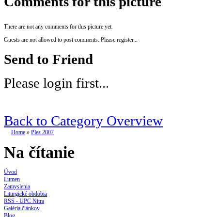
Comments for this picture
There are not any comments for this picture yet.
Guests are not allowed to post comments. Please register...
Send to Friend
Please login first...
Back to Category Overview
Home
»
Ples 2007
Na čítanie
Úvod
Lumen
Zamyslenia
Liturgické obdobia
RSS - UPC Nitra
Galéria článkov
Blog