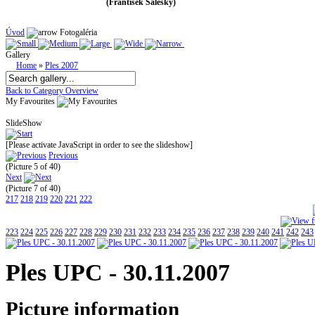
(František Saleský)
Úvod
Fotogaléria
Gallery
Home
»
Ples 2007
Back to Category Overview
My Favourites
SlideShow
[Please activate JavaScript in order to see the slideshow]
Previous
(Picture 5 of 40)
Next
(Picture 7 of 40)
217
218
219
220
221
222
223
224
225
226
227
228
229
230
231
232
233
234
235
236
237
238
239
240
241
242
243
Ples UPC - 30.11.2007
Picture information