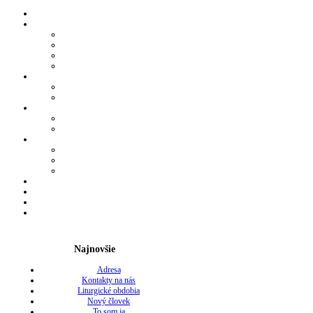
Najnovšie
Adresa
Kontakty na nás
Liturgické obdobia
Nový človek
To som ja