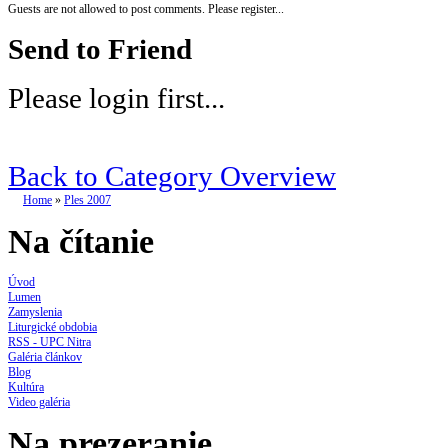
Guests are not allowed to post comments. Please register...
Send to Friend
Please login first...
Back to Category Overview
Home
»
Ples 2007
Na čítanie
Úvod
Lumen
Zamyslenia
Liturgické obdobia
RSS - UPC Nitra
Galéria článkov
Blog
Kultúra
Video galéria
Na prezeranie