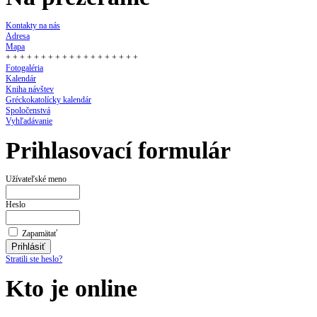
Kontakty na nás
Adresa
Mapa
+ + + + + + + + + + + + + + + + + + +
Fotogaléria
Kalendár
Kniha návštev
Gréckokatolícky kalendár
Spoločenstvá
Vyhľadávanie
Prihlasovací formulár
Užívateľské meno
Heslo
Zapamätať
Stratili ste heslo?
Kto je online