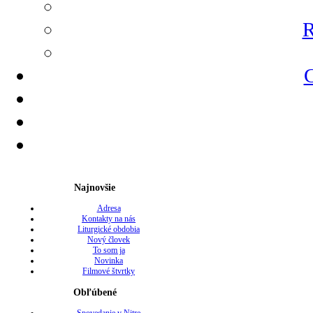
R
G
Najnovšie
Adresa
Kontakty na nás
Liturgické obdobia
Nový človek
To som ja
Novinka
Filmové štvrtky
Obľúbené