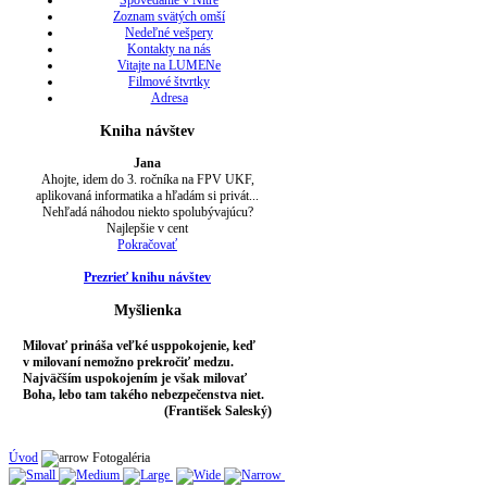
Spovedanie v Nitre
Zoznam svätých omší
Nedeľné vešpery
Kontakty na nás
Vitajte na LUMENe
Filmové štvrtky
Adresa
Kniha návštev
Jana
Ahojte, idem do 3. ročníka na FPV UKF,
aplikovaná informatika a hľadám si privát...
Nehľadá náhodou niekto spolubývajúcu?
Najlepšie v cent
Pokračovať
Prezrieť knihu návštev
Myšlienka
Milovať prináša veľké usppokojenie, keď
v milovaní nemožno prekročiť medzu.
Najväčším uspokojením je však milovať
Boha, lebo tam takého nebezpečenstva niet.
(František Saleský)
Úvod
Fotogaléria