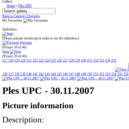
Gallery
Home
»
Ples 2007
Back to Category Overview
My Favourites
SlideShow
[Please activate JavaScript in order to see the slideshow]
Previous
(Picture 18 of 40)
Next
(Picture 20 of 40)
217
218
219
220
221
222
223
224
225
226
227
228
229
230
231
232
233
234
235
236
237
238
239
240
241
242
243
244
245
246
247
248
249
250
251
252
253
254
255
256
Ples UPC - 30.11.2007
Picture information
Description: