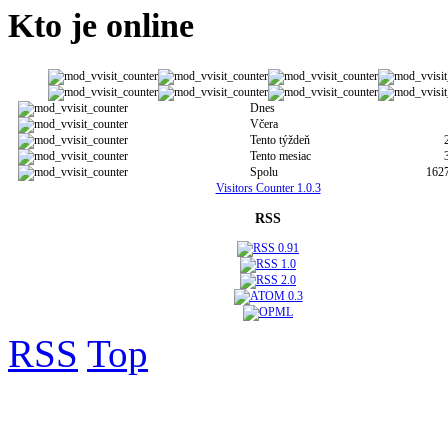
Kto je online
Dnes
Včera
Tento týždeň
Tento mesiac
Spolu
162
Visitors Counter 1.0.3
RSS
RSS
Top