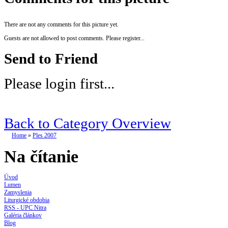
There are not any comments for this picture yet.
Guests are not allowed to post comments. Please register...
Send to Friend
Please login first...
Back to Category Overview
Home
»
Ples 2007
Na čítanie
Úvod
Lumen
Zamyslenia
Liturgické obdobia
RSS - UPC Nitra
Galéria článkov
Blog