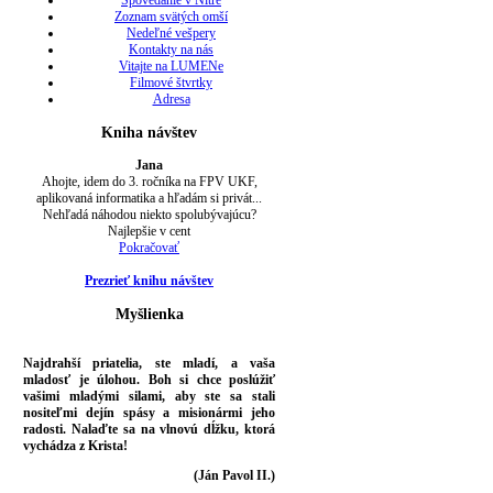
Spovedanie v Nitre
Zoznam svätých omší
Nedeľné vešpery
Kontakty na nás
Vitajte na LUMENe
Filmové štvrtky
Adresa
Kniha návštev
Jana
Ahojte, idem do 3. ročníka na FPV UKF,
aplikovaná informatika a hľadám si privát...
Nehľadá náhodou niekto spolubývajúcu?
Najlepšie v cent
Pokračovať
Prezrieť knihu návštev
Myšlienka
Najdrahší priatelia, ste mladí, a vaša
mladosť je úlohou. Boh si chce poslúžiť
vašimi mladými silami, aby ste sa stali
nositeľmi dejín spásy a misionármi jeho
radosti. Nalaďte sa na vlnovú dĺžku, ktorá
vychádza z Krista!
(Ján Pavol II.)