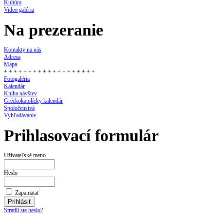
Kultúra
Video galéria
Na prezeranie
Kontakty na nás
Adresa
Mapa
+ + + + + + + + + + + + + + + + + + +
Fotogaléria
Kalendár
Kniha návštev
Gréckokatolícky kalendár
Spoločenstvá
Vyhľadávanie
Prihlasovací formulár
Užívateľské meno
Heslo
Zapamätať
Stratili ste heslo?