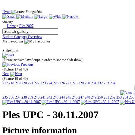
Úvod
Fotogaléria
Gallery
Home
»
Ples 2007
Back to Category Overview
My Favourites
SlideShow
[Please activate JavaScript in order to see the slideshow]
Previous
(Picture 17 of 40)
Next
(Picture 19 of 40)
217
218
219
220
221
222
223
224
225
226
227
228
229
230
231
232
233
234
235
236
237
238
239
240
241
242
243
244
245
246
247
248
249
250
251
252
253
254
255
Ples UPC - 30.11.2007
Picture information