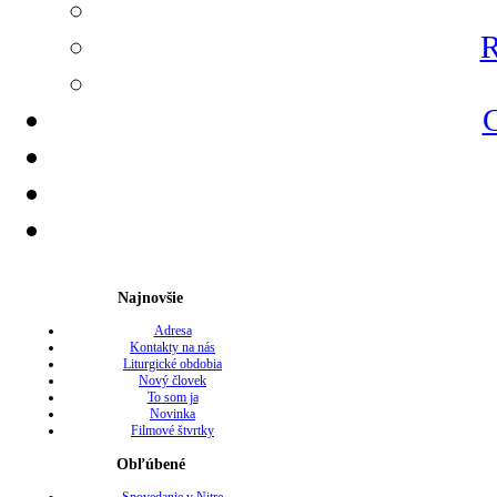
R
G
Najnovšie
Adresa
Kontakty na nás
Liturgické obdobia
Nový človek
To som ja
Novinka
Filmové štvrtky
Obľúbené