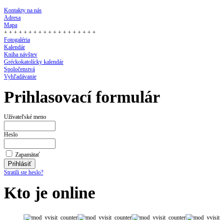
Kontakty na nás
Adresa
Mapa
+ + + + + + + + + + + + + + + + + + +
Fotogaléria
Kalendár
Kniha návštev
Gréckokatolícky kalendár
Spoločenstvá
Vyhľadávanie
Prihlasovací formulár
Užívateľské meno
Heslo
Zapamätať
Stratili ste heslo?
Kto je online