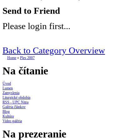
Send to Friend
Please login first...
Back to Category Overview
Home
»
Ples 2007
Na čítanie
Úvod
Lumen
Zamyslenia
Liturgické obdobia
RSS - UPC Nitra
Galéria článkov
Blog
Kultúra
Video galéria
Na prezeranie