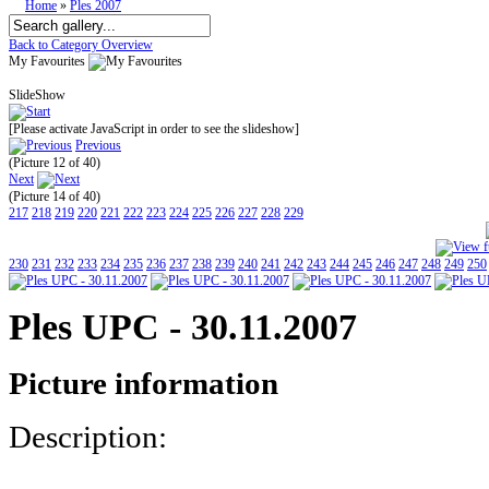
Home
»
Ples 2007
Back to Category Overview
My Favourites
SlideShow
[Please activate JavaScript in order to see the slideshow]
Previous
(Picture 12 of 40)
Next
(Picture 14 of 40)
217
218
219
220
221
222
223
224
225
226
227
228
229
230
231
232
233
234
235
236
237
238
239
240
241
242
243
244
245
246
247
248
249
250
Ples UPC - 30.11.2007
Picture information
Description: