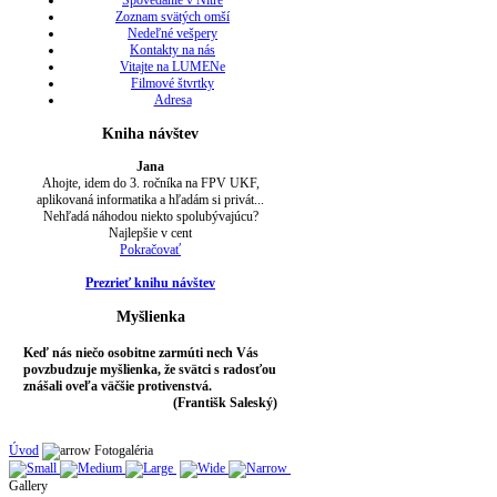
Spovedanie v Nitre
Zoznam svätých omší
Nedeľné vešpery
Kontakty na nás
Vitajte na LUMENe
Filmové štvrtky
Adresa
Kniha návštev
Jana
Ahojte, idem do 3. ročníka na FPV UKF,
aplikovaná informatika a hľadám si privát...
Nehľadá náhodou niekto spolubývajúcu?
Najlepšie v cent
Pokračovať
Prezrieť knihu návštev
Myšlienka
Keď nás niečo osobitne zarmúti nech Vás
povzbudzuje myšlienka, že svätci s radosťou
znášali oveľa väčšie protivenstvá.
(Františk Saleský)
Úvod
Fotogaléria
Gallery