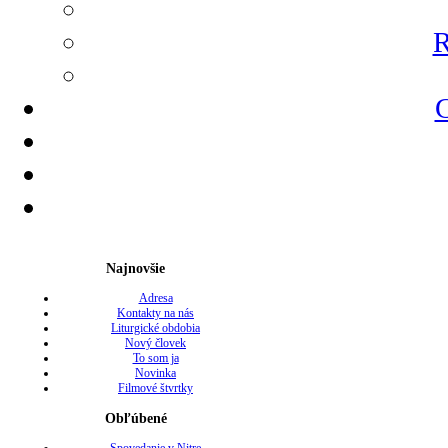
R
G
Najnovšie
Adresa
Kontakty na nás
Liturgické obdobia
Nový človek
To som ja
Novinka
Filmové štvrtky
Obľúbené