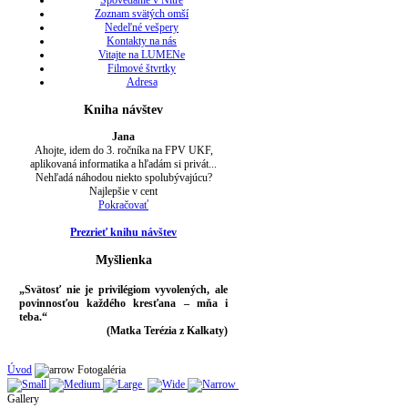
Spovedanie v Nitre
Zoznam svätých omší
Nedeľné vešpery
Kontakty na nás
Vitajte na LUMENe
Filmové štvrtky
Adresa
Kniha návštev
Jana
Ahojte, idem do 3. ročníka na FPV UKF,
aplikovaná informatika a hľadám si privát...
Nehľadá náhodou niekto spolubývajúcu?
Najlepšie v cent
Pokračovať
Prezrieť knihu návštev
Myšlienka
„Svätosť nie je privilégiom vyvolených, ale
povinnosťou každého kresťana – mňa i
teba.“
(Matka Terézia z Kalkaty)
Úvod
Fotogaléria
Gallery