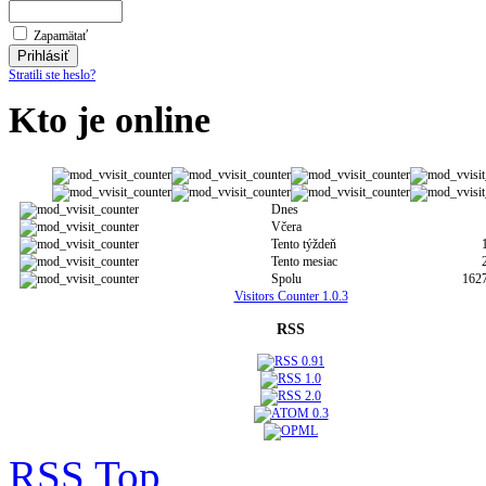
Zapamätať
Stratili ste heslo?
Kto je online
Dnes
Včera
Tento týždeň
Tento mesiac
Spolu
162
Visitors Counter 1.0.3
RSS
RSS
Top