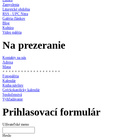
Zamyslenia
Liturgické obdobia
RSS - UPC Nitra
Galéria článkov
Blog
Kultúra
Video galéria
Na prezeranie
Kontakty na nás
Adresa
Mapa
+ + + + + + + + + + + + + + + + + + +
Fotogaléria
Kalendár
Kniha návštev
Gréckokatolícky kalendár
Spoločenstvá
Vyhľadávanie
Prihlasovací formulár
Užívateľské meno
Heslo