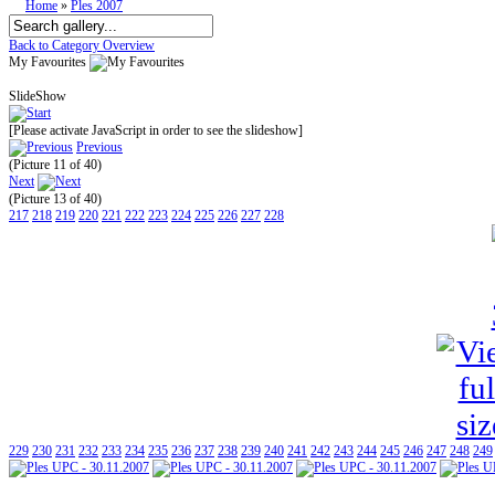
Home
»
Ples 2007
Back to Category Overview
My Favourites
SlideShow
[Please activate JavaScript in order to see the slideshow]
Previous
(Picture 11 of 40)
Next
(Picture 13 of 40)
217
218
219
220
221
222
223
224
225
226
227
228
229
230
231
232
233
234
235
236
237
238
239
240
241
242
243
244
245
246
247
248
249