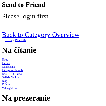
Send to Friend
Please login first...
Back to Category Overview
Home
»
Ples 2007
Na čítanie
Úvod
Lumen
Zamyslenia
Liturgické obdobia
RSS - UPC Nitra
Galéria článkov
Blog
Kultúra
Video galéria
Na prezeranie