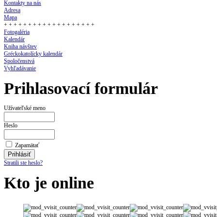
Kontakty na nás
Adresa
Mapa
+ + + + + + + + + + + + + + + + + + +
Fotogaléria
Kalendár
Kniha návštev
Gréckokatolícky kalendár
Spoločenstvá
Vyhľadávanie
Prihlasovací formulár
Užívateľské meno
Heslo
Zapamätať
Stratili ste heslo?
Kto je online