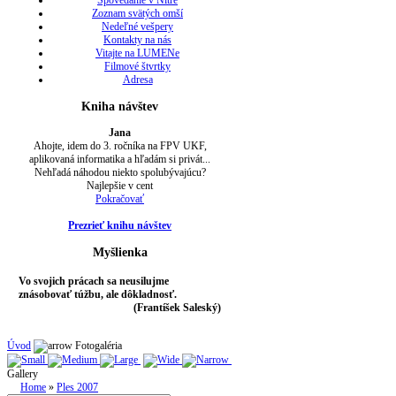
Spovedanie v Nitre
Zoznam svätých omší
Nedeľné vešpery
Kontakty na nás
Vitajte na LUMENe
Filmové štvrtky
Adresa
Kniha návštev
Jana
Ahojte, idem do 3. ročníka na FPV UKF,
aplikovaná informatika a hľadám si privát...
Nehľadá náhodou niekto spolubývajúcu?
Najlepšie v cent
Pokračovať
Prezrieť knihu návštev
Myšlienka
Vo svojich prácach sa neusilujme
znásobovať túžbu, ale dôkladnosť.
(Frantíšek Saleský)
Úvod
Fotogaléria
Gallery
Home
»
Ples 2007