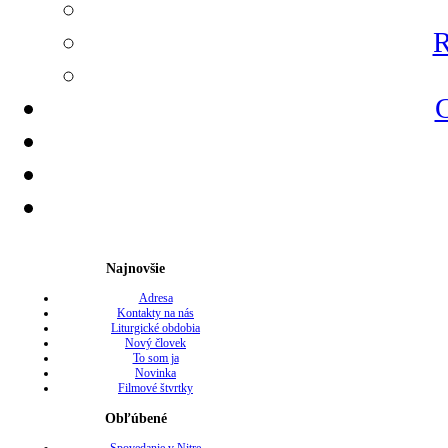
R
G
Najnovšie
Adresa
Kontakty na nás
Liturgické obdobia
Nový človek
To som ja
Novinka
Filmové štvrtky
Obľúbené