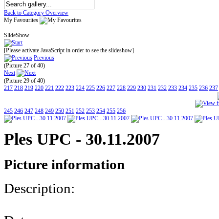
Back to Category Overview
My Favourites
SlideShow
[Please activate JavaScript in order to see the slideshow]
Previous
(Picture 27 of 40)
Next
(Picture 29 of 40)
217
218
219
220
221
222
223
224
225
226
227
228
229
230
231
232
233
234
235
236
237
245
246
247
248
249
250
251
252
253
254
255
256
Ples UPC - 30.11.2007
Picture information
Description: