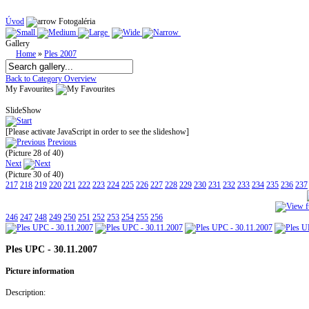
Úvod
Fotogaléria
Gallery
Home
»
Ples 2007
Back to Category Overview
My Favourites
SlideShow
[Please activate JavaScript in order to see the slideshow]
Previous
(Picture 28 of 40)
Next
(Picture 30 of 40)
217
218
219
220
221
222
223
224
225
226
227
228
229
230
231
232
233
234
235
236
237
246
247
248
249
250
251
252
253
254
255
256
Ples UPC - 30.11.2007
Picture information
Description: