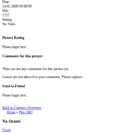
Date:
24.02.2009 00:08:06
Hits:
1727
Rating:
No Votes
Picture Rating
Please login first...
Comments for this picture
There are not any comments for this picture yet.
Guests are not allowed to post comments. Please register...
Send to Friend
Please login first...
Back to Category Overview
Home
»
Ples 2007
Na čítanie
Úvod