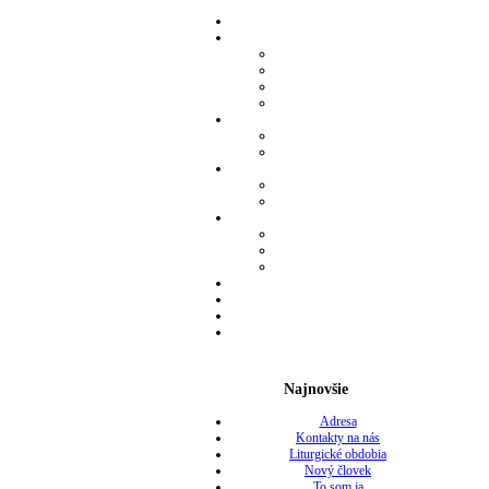
Najnovšie
Adresa
Kontakty na nás
Liturgické obdobia
Nový človek
To som ja