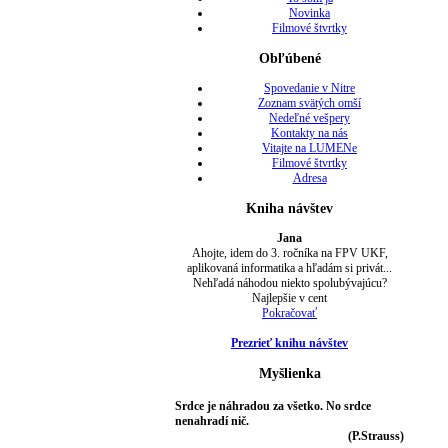
Novinka
Filmové štvrtky
Obľúbené
Spovedanie v Nitre
Zoznam svätých omší
Nedeľné vešpery
Kontakty na nás
Vitajte na LUMENe
Filmové štvrtky
Adresa
Kniha návštev
Jana
Ahojte, idem do 3. ročníka na FPV UKF,
aplikovaná informatika a hľadám si privát...
Nehľadá náhodou niekto spolubývajúcu?
Najlepšie v cent
Pokračovať
Prezrieť knihu návštev
Myšlienka
Srdce je náhradou za všetko. No srdce
nenahradí nič.
(P.Strauss)