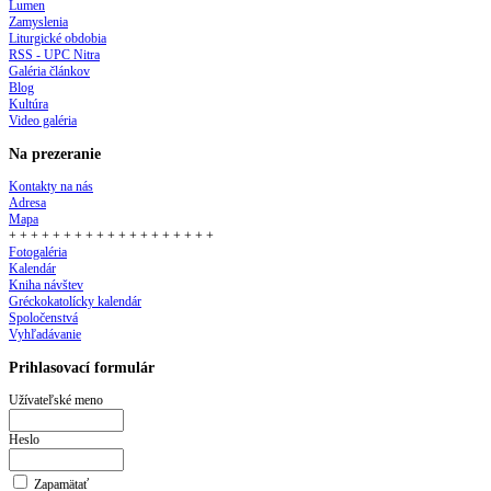
Lumen
Zamyslenia
Liturgické obdobia
RSS - UPC Nitra
Galéria článkov
Blog
Kultúra
Video galéria
Na prezeranie
Kontakty na nás
Adresa
Mapa
+ + + + + + + + + + + + + + + + + + +
Fotogaléria
Kalendár
Kniha návštev
Gréckokatolícky kalendár
Spoločenstvá
Vyhľadávanie
Prihlasovací formulár
Užívateľské meno
Heslo
Zapamätať