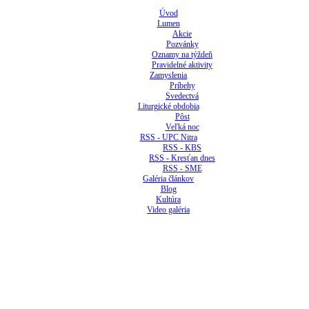
Úvod
Lumen
Akcie
Pozvánky
Oznamy na týždeň
Pravidelné aktivity
Zamyslenia
Príbehy
Svedectvá
Liturgické obdobia
Pôst
Veľká noc
RSS - UPC Nitra
RSS - KBS
RSS - Kresťan dnes
RSS - SME
Galéria článkov
Blog
Kultúra
Video galéria